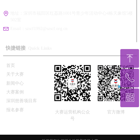
地址：
深圳市福田区红荔路1001号青少年活动中心4栋天象馆5楼
502室
Email：
szscf1992@szscf.org.cn
快捷链接
Quick Links
ꁸ
首页
关于大赛
ꂅ
回到顶部
新闻中心
大赛案例
ꀥ
0755-25590786
深圳慈善项目库
报名参赛
大赛运营机构公众
官方微博
咨询微信
号